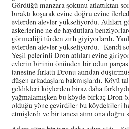
Gördüğü manzara şokunu atlattıktan son
bıraktı koşarak evine doğru evine ilerled
evlerden alevler yükseliyordu. Atlıları g
askerlerine ne de haydutlara benziyorla
görmediği türden zırh giyiyorlardı. Yanl
evlerden alevler yükseliyordu. Kendi s
Yeşil pelerinli Dron atlıları evine giriyo
evlerin birinin önünden bir odun parçası 
tanesine fırlattı Dronu atından düşürmü
düşen arkadaşlara bakmışlardı. Köyü tal
geldikleri köylerden biraz daha farklıyd
yağmalamışken bu köyde birkaç Dron öl
olduğu yöne çevirdiler bu köydekileri ha
etmişlerdi ve bir tanesi atını ona doğru
Adam eline bir tane daha odun aldı. Kıl