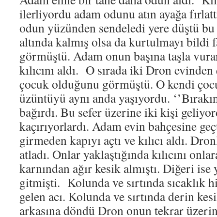
ilerliyordu adam odunu atın ayağa fırlat
odun yüzünden sendeledi yere düştü bu
altında kalmış olsa da kurtulmayı bildi 
görmüştü. Adam onun başına taşla vura
kılıcını aldı. O sırada iki Dron evinden
çocuk olduğunu görmüştü. O kendi çocuğ
üzüntüyü aynı anda yaşıyordu. ‘’Bırakı
bağırdı. Bu sefer üzerine iki kişi geliyo
kaçırıyorlardı. Adam evin bahçesine geçt
girmeden kapıyı açtı ve kılıcı aldı. Dro
atladı. Onlar yaklaştığında kılıcını onla
karnından ağır kesik almıştı. Diğeri ise
gitmişti. Kolunda ve sırtında sıcaklık h
gelen acı. Kolunda ve sırtında derin ke
arkasına döndü Dron onun tekrar üzerin