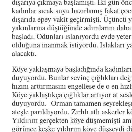
dışarıya çıkmaya başlamıştı. İki gün önc
kadınlar sıcak suyu hazırlamış fakat ç
dışarıda epey vakit geçirmişti. Üçüncü 
yakınlarına düştüğünde adımlarını daha
başladı. Odunları ıslanıyordu evde yet
olduğuna inanmak istiyordu. Islakları
alacaktı.
Köye yaklaşmaya başladığında kadınların
duyuyordu. Bunlar sevinç çığlıkları deği
hızını arttırmasını engellese de o en hızl
Köye yaklaştıkça çığlıklar artıyor at sesle
duyuyordu. Orman tamamen seyrekleşm
ateşle parıldıyordu. Zırhlı atlı askerler 
Yıldırım gerçekten köye düşmemişti am
görünce keşke yıldırım köye düşseydi diy