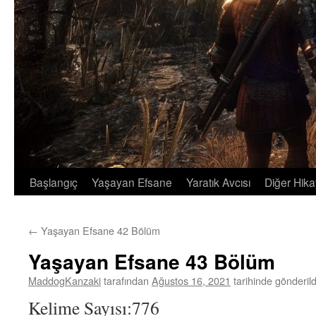
Başlangıç
Yaşayan Efsane
Yaratık Avcısı
Diğer Hika
İçeriğe
atla
←
Yaşayan Efsane 42 Bölüm
Yaşayan Efsane 43 Bölüm
MaddogKanzaki
tarafından
Ağustos 16, 2021
tarihinde gönderild
Kelime Sayısı:776