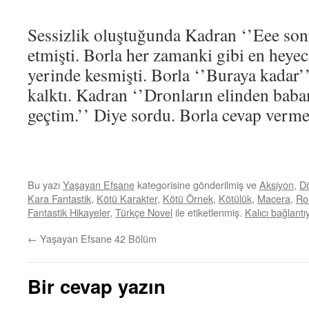
Sessizlik oluştuğunda Kadran ‘’Eee son
etmişti. Borla her zamanki gibi en heye
yerinde kesmişti. Borla ‘’Buraya kadar’
kalktı. Kadran ‘’Dronların elinden baba
geçtim.’’ Diye sordu. Borla cevap verme
Bu yazı
Yaşayan Efsane
kategorisine gönderilmiş ve
Aksiyon
,
D
Kara Fantastik
,
Kötü Karakter
,
Kötü Örnek
,
Kötülük
,
Macera
,
Ro
Fantastik Hikayeler
,
Türkçe Novel
ile etiketlenmiş.
Kalıcı bağlantıy
←
Yaşayan Efsane 42 Bölüm
Bir cevap yazın