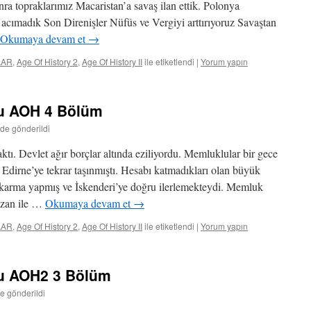
ra topraklarımız Macaristan’a savaş ilan ettik. Polonya
acımadık Son Direnişler Nüfüs ve Vergiyi arttırıyoruz Savaştan
Okumaya devam et
→
AAR
,
Age Of History 2
,
Age Of History II
ile etiketlendi
|
Yorum yapın
ğu AOH 4 Bölüm
nde gönderildi
. Devlet ağır borçlar altında eziliyordu. Memluklular bir gece
 Edirne’ye tekrar taşınmıştı. Hesabı katmadıkları olan büyük
karma yapmış ve İskenderi’ye doğru ilerlemekteydi. Memluk
izan ile …
Okumaya devam et
→
AAR
,
Age Of History 2
,
Age Of History II
ile etiketlendi
|
Yorum yapın
ğu AOH2 3 Bölüm
de gönderildi