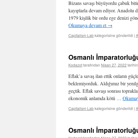
Bizans savaşı büyüyordu çabuk biti
kayıplarla devam ediyor. Anadolu da
1979 kişilik bir ordu ege denizi g
Okumaya devam et
→
Capitalism Lab
kategorisine gönderildi
|
Osmanlı İmparatorlu
Kodazot
tarafından
Nisan 27, 2022
tarihi
Eflak’a savaş ilan ettik onların güç
beklemiyorduk. Aldığımız bir yenilgi
geçtik. Eflak savaşı sonrası toprakla
ekonomik anlamda kötü …
Okumay
Capitalism Lab
kategorisine gönderildi
|
Osmanlı İmparatorlu
Kodazot
tarafından
Nisan 27, 2022
tarihi