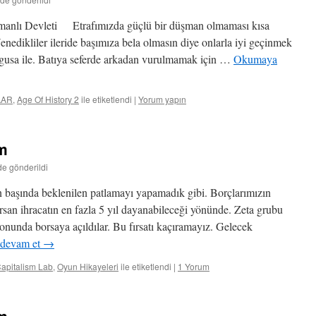
manlı Devleti Etrafımızda güçlü bir düşman olmaması kısa
nedikliler ileride başımıza bela olmasın diye onlarla iyi geçinmek
sa ile. Batıya seferde arkadan vurulmamak için …
Okumaya
AAR
,
Age Of History 2
ile etiketlendi
|
Yorum yapın
üm
de gönderildi
ılın başında beklenilen patlamayı yapamadık gibi. Borçlarımızın
rsan ihracatın en fazla 5 yıl dayanabileceği yönünde. Zeta grubu
 sonunda borsaya açıldılar. Bu fırsatı kaçıramayız. Gelecek
devam et
→
apitalism Lab
,
Oyun Hikayeleri
ile etiketlendi
|
1 Yorum