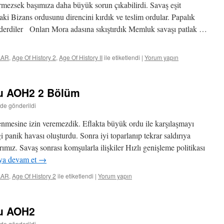
rmezsek başımıza daha büyük sorun çıkabilirdi. Savaş eşit
ki Bizans ordusunu direncini kırdık ve teslim ordular. Papalık
önderdiler Onları Mora adasına sıkıştırdık Memluk savaşı patlak …
AAR
,
Age Of History 2
,
Age Of History II
ile etiketlendi
|
Yorum yapın
ğu AOH2 2 Bölüm
nde gönderildi
lenmesine izin veremezdik. Eflakta büyük ordu ile karşılaşmayı
 panik havası oluşturdu. Sonra iyi toparlanıp tekrar saldırıya
rımız. Savaş sonrası komşularla ilişkiler Hızlı genişleme politikası
a devam et
→
AAR
,
Age Of History 2
ile etiketlendi
|
Yorum yapın
ğu AOH2
nde gönderildi