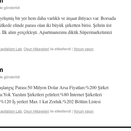
üm
de gönderildi
elişmiş bir yer hem daha varlıklı ve inşaat ihtiyacı var. Borsada
lkede elinde parası olan iki büyük şirketten birisi. Şehrin üst
 İlk alım gerçekleşti. Apartmanızımı diktik.Süpermarketimizi
apitalism Lab
,
Oyun Hikayeleri
ile etiketlendi
|
Yorum yapın
üm
de gönderildi
angıç Parası:50 Milyon Dolar Arsa Fiyatları:%200 Şirket
:Yok Yazılım Şirketleri gelirleri:%80 İnternet Şirketleri
ler %120 İş yerleri Max 1 kat Zorluk:%202 Bölüm Listesi
apitalism Lab
,
Oyun Hikayeleri
ile etiketlendi
|
Yorum yapın