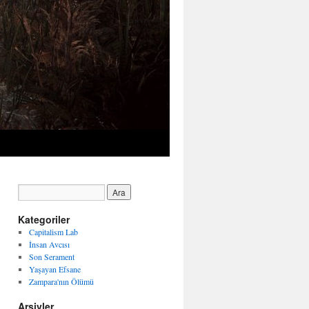
Kategoriler
Capitalism Lab
İnsan Avcısı
Son Serament
Yaşayan Efsane
Zampara'nın Ölümü
Arşivler