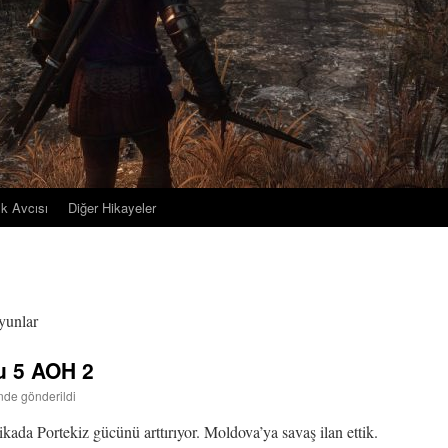
ık Avcısı
Diğer Hikayeler
oyunlar
u 5 AOH 2
inde gönderildi
ikada Portekiz gücünü arttırıyor. Moldova’ya savaş ilan ettik.