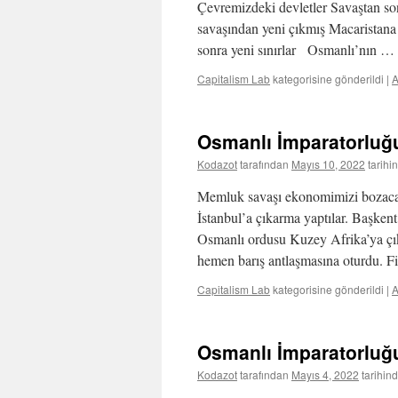
Çevremizdeki devletler Savaştan son
savaşından yeni çıkmış Macaristana 
sonra yeni sınırlar Osmanlı’nın …
Capitalism Lab
kategorisine gönderildi
|
Osmanlı İmparatorlu
Kodazot
tarafından
Mayıs 10, 2022
tarihi
Memluk savaşı ekonomimizi bozacaktı
İstanbul’a çıkarma yaptılar. Başkent
Osmanlı ordusu Kuzey Afrika’ya çı
hemen barış antlaşmasına oturdu. F
Capitalism Lab
kategorisine gönderildi
|
Osmanlı İmparatorlu
Kodazot
tarafından
Mayıs 4, 2022
tarihin