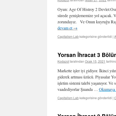
Oyun: Age Of Histroy 2 Devlet:Os
sürede genişlememize yol açacak. Ve
zorundayız. Ve Onun kuyruğu Ragu
devam et
→
Capitalism Lab
kategorisine gönderildi
|
Yorsan İhracat 3 Böl
Kodazot
tarafından
Ocak 15, 2021
tarihin
Markette işler iyi gidiyor. İkinci y
giderek artması üzücü. Piyasalar Yo
işletim sistemi talebi yaşanıyor. Ve
vaadediyorlar Şuanda …
Okumaya 
Capitalism Lab
kategorisine gönderildi
|
C