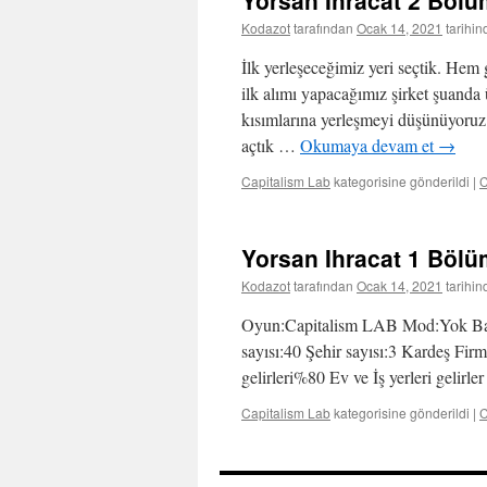
Yorsan İhracat 2 Böl
Kodazot
tarafından
Ocak 14, 2021
tarihin
İlk yerleşeceğimiz yeri seçtik. Hem g
ilk alımı yapacağımız şirket şuanda ü
kısımlarına yerleşmeyi düşünüyoruz.
açtık …
Okumaya devam et
→
Capitalism Lab
kategorisine gönderildi
|
C
Yorsan Ihracat 1 Böl
Kodazot
tarafından
Ocak 14, 2021
tarihin
Oyun:Capitalism LAB Mod:Yok Başl
sayısı:40 Şehir sayısı:3 Kardeş Firma
gelirleri%80 Ev ve İş yerleri gelir
Capitalism Lab
kategorisine gönderildi
|
C