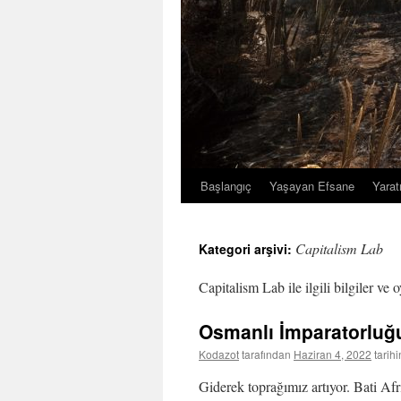
Başlangıç
Yaşayan Efsane
Yarat
İçeriğe
atla
Capitalism Lab
Kategori arşivi:
Capitalism Lab ile ilgili bilgiler ve 
Osmanlı İmparatorluğ
Kodazot
tarafından
Haziran 4, 2022
tarih
Giderek toprağımız artıyor. Bati Afr