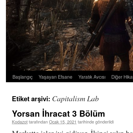
Başlangıç
Yaşayan Efsane
Yaratık Avcısı
Diğer Hika
İçeriğe
atla
Capitalism Lab
Etiket arşivi:
Yorsan İhracat 3 Bölüm
Kodazot
tarafından
Ocak 15, 2021
tarihinde gönderildi