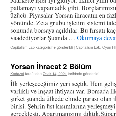
Markette işler iyi gidiyor. İkinci yılın 
patlamayı yapamadık gibi. Borçlarımızı
üzücü. Piyasalar Yorsan ihracatın en faz
yönünde. Zeta grubu işletim sistemi tale
sonunda borsaya açıldılar. Bu fırsatı ka
vaadediyorlar Şuanda …
Okumaya deva
Capitalism Lab
kategorisine gönderildi
|
Capitalism Lab
,
Oyun Hi
Yorsan İhracat 2 Bölüm
Kodazot
tarafından
Ocak 14, 2021
tarihinde gönderildi
İlk yerleşeceğimiz yeri seçtik. Hem gel
varlıklı ve inşaat ihtiyacı var. Borsada 
şirket şuanda ülkede elinde parası olan 
birisi. Şehrin üst kısımlarına yerleşmey
gerçekleşti. Apartmanızımı diktik.Süpe