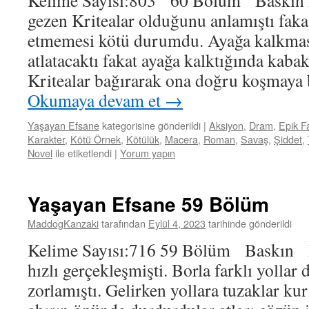
Kelime Sayısı:803 60 Bölüm Baskın I
gezen Kritealar olduğunu anlamıştı faka
etmemesi kötü durumdu. Ayağa kalkmasa
atlatacaktı fakat ayağa kalktığında kabak
Kritealar bağırarak ona doğru koşmaya
Okumaya devam et
→
Yaşayan Efsane
kategorisine gönderildi
|
Aksiyon
,
Dram
,
Epik F
Karakter
,
Kötü Örnek
,
Kötülük
,
Macera
,
Roman
,
Savaş
,
Şiddet
,
Novel
ile etiketlendi
|
Yorum yapın
Yaşayan Efsane 59 Bölüm
MaddogKanzaki
tarafından
Eylül 4, 2023
tarihinde gönderildi
Kelime Sayısı:716 59 Bölüm Baskın D
hızlı gerçekleşmişti. Borla farklı yollar 
zorlamıştı. Gelirken yollara tuzaklar k