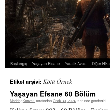
Başlangıç
Yaşayan Efsane
Yaratık Avcısı
Diğer Hika
İçeriğe
atla
Kötü Örnek
Etiket arşivi:
Yaşayan Efsane 60 Bölüm
MaddogKanzaki
tarafından
Ocak 30, 2024
tarihinde gönderildi