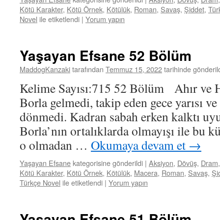
Kötü Karakter
,
Kötü Örnek
,
Kötülük
,
Roman
,
Savaş
,
Şiddet
,
Tür
Novel
ile etiketlendi
|
Yorum yapın
Yaşayan Efsane 52 Bölüm
MaddogKanzaki
tarafından
Temmuz 15, 2022
tarihinde gönderil
Kelime Sayısı:715 52 Bölüm Ahır ve
Borla gelmedi, takip eden gece yarısı ve 
dönmedi. Kadran sabah erken kalktı uyu
Borla’nın ortalıklarda olmayışı ile bu k
o olmadan …
Okumaya devam et
→
Yaşayan Efsane
kategorisine gönderildi
|
Aksiyon
,
Dövüş
,
Dram
Kötü Karakter
,
Kötü Örnek
,
Kötülük
,
Macera
,
Roman
,
Savaş
,
Şi
Türkçe Novel
ile etiketlendi
|
Yorum yapın
Yaşayan Efsane 51 Bölüm