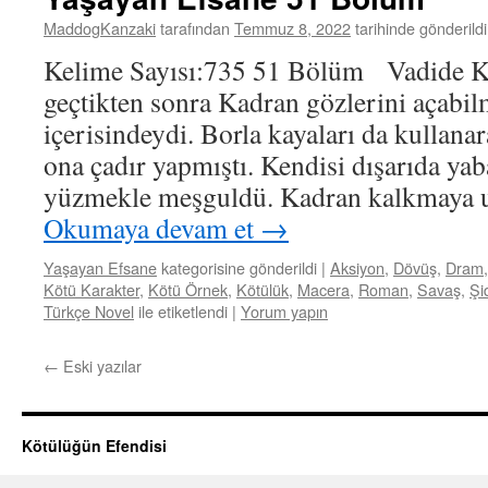
MaddogKanzaki
tarafından
Temmuz 8, 2022
tarihinde gönderildi
Kelime Sayısı:735 51 Bölüm Vadide 
geçtikten sonra Kadran gözlerini açabilm
içerisindeydi. Borla kayaları da kullana
ona çadır yapmıştı. Kendisi dışarıda yab
yüzmekle meşguldü. Kadran kalkmaya 
Okumaya devam et
→
Yaşayan Efsane
kategorisine gönderildi
|
Aksiyon
,
Dövüş
,
Dram
Kötü Karakter
,
Kötü Örnek
,
Kötülük
,
Macera
,
Roman
,
Savaş
,
Şi
Türkçe Novel
ile etiketlendi
|
Yorum yapın
←
Eski yazılar
Kötülüğün Efendisi