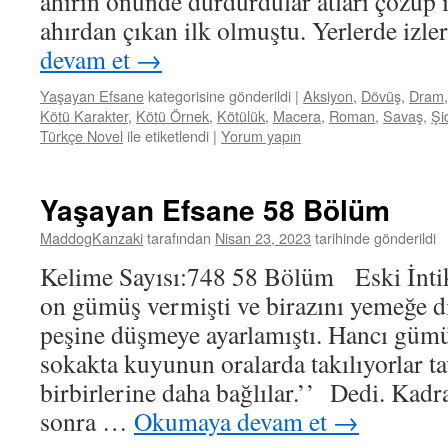
ahırın önünde durdurdular atları çözüp iç
ahırdan çıkan ilk olmuştu. Yerlerde izl
devam et
→
Yaşayan Efsane
kategorisine gönderildi
|
Aksiyon
,
Dövüş
,
Dram
Kötü Karakter
,
Kötü Örnek
,
Kötülük
,
Macera
,
Roman
,
Savaş
,
Şi
Türkçe Novel
ile etiketlendi
|
Yorum yapın
Yaşayan Efsane 58 Bölüm
MaddogKanzaki
tarafından
Nisan 23, 2023
tarihinde gönderildi
Kelime Sayısı:748 58 Bölüm Eski İnt
on gümüş vermişti ve birazını yemeğe d
peşine düşmeye ayarlamıştı. Hancı gümü
sokakta kuyunun oralarda takılıyorlar t
birbirlerine daha bağlılar.’’ Dedi. Kadr
sonra …
Okumaya devam et
→