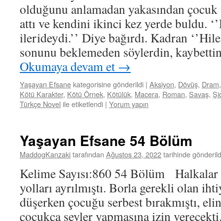
olduğunu anlamadan yakasından çocuk t
attı ve kendini ikinci kez yerde buldu. ‘
ilerideydi.’’ Diye bağırdı. Kadran ‘’Hi
sonunu beklemeden söylerdin, kaybetti
Okumaya devam et
→
Yaşayan Efsane
kategorisine gönderildi
|
Aksiyon
,
Dövüş
,
Dram
Kötü Karakter
,
Kötü Örnek
,
Kötülük
,
Macera
,
Roman
,
Savaş
,
Şi
Türkçe Novel
ile etiketlendi
|
Yorum yapın
Yaşayan Efsane 54 Bölüm
MaddogKanzaki
tarafından
Ağustos 23, 2022
tarihinde gönderild
Kelime Sayısı:860 54 Bölüm Halkalar 
yolları ayrılmıştı. Borla gerekli olan iht
düşerken çocuğu serbest bırakmıştı, eline
çocukça şeyler yapmasına izin verecekti.