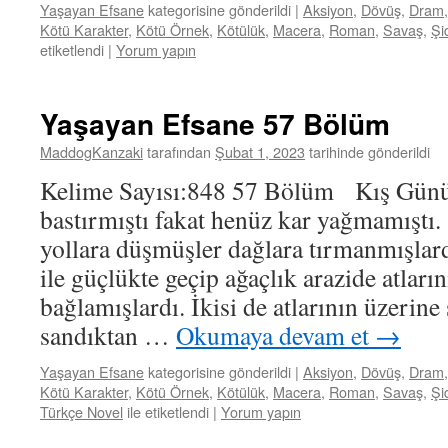
Yaşayan Efsane
kategorisine gönderildi
|
Aksiyon
,
Dövüş
,
Dram
Kötü Karakter
,
Kötü Örnek
,
Kötülük
,
Macera
,
Roman
,
Savaş
,
Şi
etiketlendi
|
Yorum yapın
Yaşayan Efsane 57 Bölüm
MaddogKanzaki
tarafından
Şubat 1, 2023
tarihinde gönderildi
Kelime Sayısı:848 57 Bölüm Kış Gün
bastırmıştı fakat henüz kar yağmamıştı
yollara düşmüşler dağlara tırmanmışlard
ile güçlükte geçip ağaçlık arazide atların
bağlamışlardı. İkisi de atlarının üzerine 
sandıktan …
Okumaya devam et
→
Yaşayan Efsane
kategorisine gönderildi
|
Aksiyon
,
Dövüş
,
Dram
Kötü Karakter
,
Kötü Örnek
,
Kötülük
,
Macera
,
Roman
,
Savaş
,
Şi
Türkçe Novel
ile etiketlendi
|
Yorum yapın