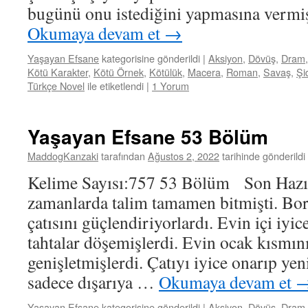
bugünü onu istediğini yapmasına vermi
Okumaya devam et
→
Yaşayan Efsane
kategorisine gönderildi
|
Aksiyon
,
Dövüş
,
Dram
Kötü Karakter
,
Kötü Örnek
,
Kötülük
,
Macera
,
Roman
,
Savaş
,
Şi
Türkçe Novel
ile etiketlendi
|
1 Yorum
Yaşayan Efsane 53 Bölüm
MaddogKanzaki
tarafından
Ağustos 2, 2022
tarihinde gönderildi
Kelime Sayısı:757 53 Bölüm Son Hazı
zamanlarda talim tamamen bitmişti. Bor
çatısını güçlendiriyorlardı. Evin içi iyi
tahtalar döşemişlerdi. Evin ocak kısmını
genişletmişlerdi. Çatıyı iyice onarıp ye
sadece dışarıya …
Okumaya devam et
Yaşayan Efsane
kategorisine gönderildi
|
Aksiyon
,
Dövüş
,
Dram