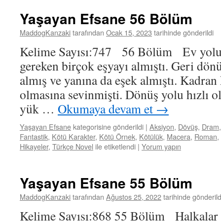
Yaşayan Efsane 56 Bölüm
MaddogKanzaki
tarafından
Ocak 15, 2023
tarihinde gönderildi
Kelime Sayısı:747 56 Bölüm Ev yolu
gereken birçok eşyayı almıştı. Geri dönü
almış ve yanına da eşek almıştı. Kadran 
olmasına sevinmişti. Dönüş yolu hızlı o
yük …
Okumaya devam et
→
Yaşayan Efsane
kategorisine gönderildi
|
Aksiyon
,
Dövüş
,
Dram
Fantastik
,
Kötü Karakter
,
Kötü Örnek
,
Kötülük
,
Macera
,
Roman
,
Hikayeler
,
Türkçe Novel
ile etiketlendi
|
Yorum yapın
Yaşayan Efsane 55 Bölüm
MaddogKanzaki
tarafından
Ağustos 25, 2022
tarihinde gönderild
Kelime Sayısı:868 55 Bölüm Halkalar