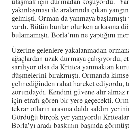
ulaşmak için durmadan koşuyordu. Yana
yakınlaşması ile aralarında çıkan yangı
gelmişti. Orman da yanmaya başlamıştı 
vardı. Bütün bunlar olurken arkasına dö
bulamamıştı. Borla’nın ne yaptığını me
Üzerine gelenlere yakalanmadan ormana
ağaçlardan uzak durmaya çalışıyordu, et
sarılıyor olsa da Krtitea yanmaktan kur
düşmelerini bırakmıştı. Ormanda kimse
gelmediğinden rahat hareket ediyordu, 
zorundaydı. Kendini güvene alır almaz
için etrafı gören bir yere geçecekti. Or
tekrar otların arasına daldı saldırı yerin
Gördüğü birçok yer yanıyordu Kritealar
Borla’yı aradı baskının başında görmüş