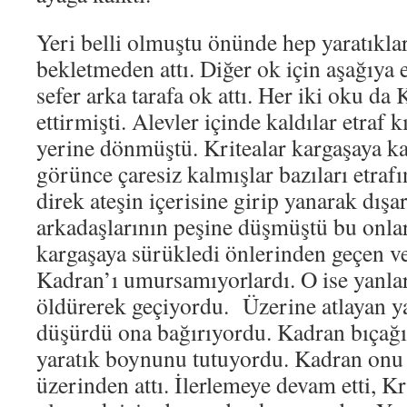
Yeri belli olmuştu önünde hep yaratıkla
bekletmeden attı. Diğer ok için aşağıya e
sefer arka tarafa ok attı. Her iki oku da 
ettirmişti. Alevler içinde kaldılar etraf 
yerine dönmüştü. Kritealar kargaşaya kap
görünce çaresiz kalmışlar bazıları etra
direk ateşin içerisine girip yanarak dışa
arkadaşlarının peşine düşmüştü bu onla
kargaşaya sürükledi önlerinden geçen v
Kadran’ı umursamıyorlardı. O ise yanlar
öldürerek geçiyordu. Üzerine atlayan y
düşürdü ona bağırıyordu. Kadran bıçağı i
yaratık boynunu tutuyordu. Kadran onu y
üzerinden attı. İlerlemeye devam etti, 