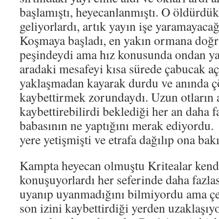
başlamıştı, heyecanlanmıştı. O öldürdü
geliyorlardı, artık yayın işe yaramayacağı
Koşmaya başladı, en yakın ormana doğru
peşindeydi ama hız konusunda ondan yav
aradaki mesafeyi kısa sürede çabucak a
yaklaşmadan kayarak durdu ve anında çö
kaybettirmek zorundaydı. Uzun otların 
kaybettirebilirdi beklediği her an daha f
babasının ne yaptığını merak ediyordu.
yere yetişmişti ve etrafa dağılıp ona bakı
Kampta heyecan olmuştu Kritealar kendi
konuşuyorlardı her seferinde daha fazlas
uyanıp uyanmadığını bilmiyordu ama çe
son izini kaybettirdiği yerden uzaklaşıy