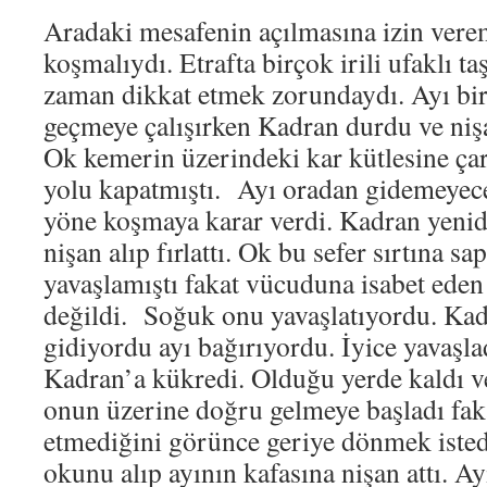
Aradaki mesafenin açılmasına izin vere
koşmalıydı. Etrafta birçok irili ufaklı taş
zaman dikkat etmek zorundaydı. Ayı bir
geçmeye çalışırken Kadran durdu ve nişan
Ok kemerin üzerindeki kar kütlesine çar
yolu kapatmıştı. Ayı oradan gidemeyece
yöne koşmaya karar verdi. Kadran yenid
nişan alıp fırlattı. Ok bu sefer sırtına sa
yavaşlamıştı fakat vücuduna isabet ede
değildi. Soğuk onu yavaşlatıyordu. Ka
gidiyordu ayı bağırıyordu. İyice yavaşla
Kadran’a kükredi. Olduğu yerde kaldı v
onun üzerine doğru gelmeye başladı faka
etmediğini görünce geriye dönmek isted
okunu alıp ayının kafasına nişan attı. A