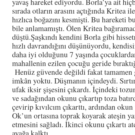
yavaş hareket ediyordu. Borla’ya ait hiç
sırada otların arasını açtığında Kritea i
hızlıca boğazını kesmişti. Bu hareketi bu
bile anlamamıştı. Ölen Kritea bağıramad
düştü.Şaşkındı kendini Borla gibi hisse
hızlı davrandığını düşünüyordu, kendisin
daha iyi olduğunu 7 yaşında çocuklarda
mahallenin ezilen çocuğu geride bıraktığ
Henüz güvende değildi fakat tamamen 
imkân yoktu. Düşmanın içindeydi. Sırtın
ufak iksir şişesini çıkardı. İçindeki tozu
ve sadağından okunu çıkartıp toza batırdı
çevirip kıvılcım çıkarttı, ardından okun 
Ok’un ortasına toprak koyarak ateşin 
etmesini sağladı. İkinci okunu çıkartı ate
ayağa kalktı.