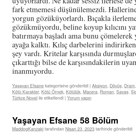
uyuyorlardı. Ne kadar sessiz ilerlese de 
fark etmemesi düşünülemezdi. Hallerin
yorgun gözüküyorlardı. Bıçakla ilerle
gözükmüyordu, beline koyup kılıcını yav
batırmaya başladı ama bunu çömelerek y
ayağa kalktı. Kılıç darbelerini indirirke
şey vardı. Kritelar karşısında durmuşlar
çıkarttığı bilse de karşısındakilerin uya
inanmıyordu.
Yaşayan Efsane
kategorisine gönderildi
|
Aksiyon
,
Dövüş
,
Dram
Kötü Karakter
,
Kötü Örnek
,
Kötülük
,
Macera
,
Roman
,
Savaş
,
Şi
Türkçe Novel
ile etiketlendi
|
Yorum yapın
Yaşayan Efsane 58 Bölüm
MaddogKanzaki
tarafından
Nisan 23, 2023
tarihinde gönderildi