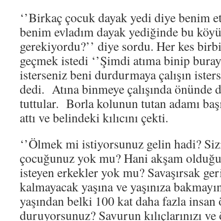
‘’Birkaç çocuk dayak yedi diye benim e
benim evladım dayak yediğinde bu köy
gerekiyordu?’’ diye sordu. Her kes birbi
geçmek istedi ‘’Şimdi atıma binip bura
isterseniz beni durdurmaya çalışın isters
dedi. Atına binmeye çalışında önünde 
tuttular. Borla kolunun tutan adamı baş
attı ve belindeki kılıcını çekti.
‘’Ölmek mi istiyorsunuz gelin hadi? Sizi
çocuğunuz yok mu? Hani akşam olduğ
isteyen erkekler yok mu? Savaşırsak geri
kalmayacak yaşına ve yaşınıza bakmayın
yaşından belki 100 kat daha fazla insa
duruyorsunuz? Savurun kılıçlarınızı ve 