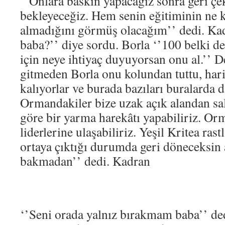
‘’Onlara baskın yapacağız sonra geri çek
bekleyeceğiz. Hem senin eğitiminin ne k
almadığını görmüş olacağım’’ dedi. Kad
baba?’’ diye sordu. Borla ‘’100 belki d
için neye ihtiyaç duyuyorsan onu al.’’
gitmeden Borla onu kolundan tuttu, hari
kalıyorlar ve burada bazıları buralarda
Ormandakiler bize uzak açık alandan s
göre bir yarma harekâtı yapabiliriz. Or
liderlerine ulaşabiliriz. Yeşil Kritea r
ortaya çıktığı durumda geri döneceksin 
bakmadan’’ dedi. Kadran
‘’Seni orada yalnız bırakmam baba’’ ded