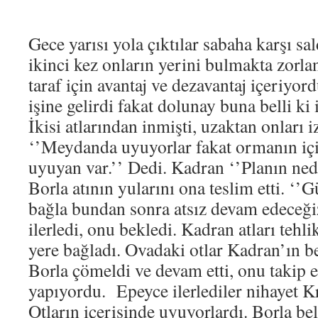
Gece yarısı yola çıktılar sabaha karşı sa
ikinci kez onların yerini bulmakta zorla
taraf için avantaj ve dezavantaj içeriyor
işine gelirdi fakat dolunay buna belli ki
İkisi atlarından inmişti, uzaktan onları i
‘’Meydanda uyuyorlar fakat ormanın içi
uyuyan var.’’ Dedi. Kadran ‘’Planın ned
Borla atının yularını ona teslim etti. ‘’
bağla bundan sonra atsız devam edeceğiz
ilerledi, onu bekledi. Kadran atları tehl
yere bağladı. Ovadaki otlar Kadran’ın b
Borla çömeldi ve devam etti, onu takip 
yapıyordu. Epeyce ilerlediler nihayet K
Otların içerisinde uyuyorlardı. Borla be