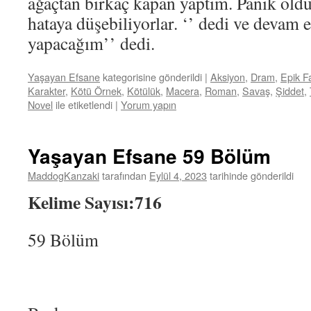
ağaçtan birkaç kapan yaptım. Panik old
hataya düşebiliyorlar. ‘’ dedi ve devam e
yapacağım’’ dedi.
Yaşayan Efsane
kategorisine gönderildi
|
Aksiyon
,
Dram
,
Epik F
Karakter
,
Kötü Örnek
,
Kötülük
,
Macera
,
Roman
,
Savaş
,
Şiddet
,
Novel
ile etiketlendi
|
Yorum yapın
Yaşayan Efsane 59 Bölüm
MaddogKanzaki
tarafından
Eylül 4, 2023
tarihinde gönderildi
Kelime Sayısı:716
59 Bölüm