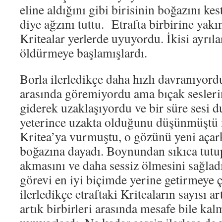
eline aldığını gibi birisinin boğazını ke
diye ağzını tuttu. Etrafta birbirine yak
Kritealar yerlerde uyuyordu. İkisi ayrıla
öldürmeye başlamışlardı.
Borla ilerledikçe daha hızlı davranıyord
arasında göremiyordu ama bıçak sesler
giderek uzaklaşıyordu ve bir süre sesi
yeterince uzakta olduğunu düşünmüştü fa
Kritea’ya vurmuştu, o gözünü yeni açar
boğazına dayadı. Boynundan sıkıca tutu
akmasını ve daha sessiz ölmesini sağlad
görevi en iyi biçimde yerine getirmeye ç
ilerledikçe etraftaki Kriteaların sayısı a
artık birbirleri arasında mesafe bile kal