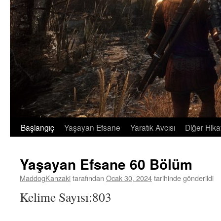
Başlangıç
Yaşayan Efsane
Yaratık Avcısı
Diğer Hika
İçeriğe
atla
Yaşayan Efsane 60 Bölüm
MaddogKanzaki
tarafından
Ocak 30, 2024
tarihinde gönderildi
Kelime Sayısı:803