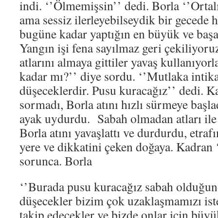
indi. ‘’Ölmemişsin’’ dedi. Borla ‘’Ortal
ama sessiz ilerleyebilseydik bir gecede 
bugüne kadar yaptığın en büyük ve başar
Yangın işi fena sayılmaz geri çekiliyoru
atlarını almaya gittiler yavaş kullanıyor
kadar mı?’’ diye sordu. ‘’Mutlaka intik
düşeceklerdir. Pusu kuracağız’’ dedi. K
sormadı, Borla atını hızlı sürmeye başl
ayak uydurdu. Sabah olmadan atları ile 
Borla atını yavaşlattı ve durdurdu, etraf
yere ve dikkatini çeken doğaya. Kadran
sorunca. Borla
‘’Burada pusu kuracağız sabah olduğun
düşecekler bizim çok uzaklaşmamızı iste
takip edecekler ve bizde onlar için büyü