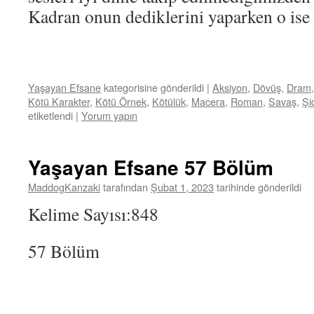
Kadran onun dediklerini yaparken o ise 
Yaşayan Efsane
kategorisine gönderildi
|
Aksiyon
,
Dövüş
,
Dram
Kötü Karakter
,
Kötü Örnek
,
Kötülük
,
Macera
,
Roman
,
Savaş
,
Şi
etiketlendi
|
Yorum yapın
Yaşayan Efsane 57 Bölüm
MaddogKanzaki
tarafından
Şubat 1, 2023
tarihinde gönderildi
Kelime Sayısı:848
57 Bölüm