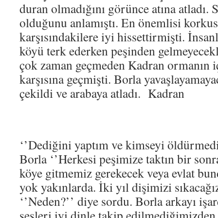
duran olmadığını görünce atına atladı. S
olduğunu anlamıştı. En önemlisi korku
karşısındakilere iyi hissettirmişti. İnsan
köyü terk ederken peşinden gelmeyecekl
çok zaman geçmeden Kadran ormanın iç
karşısına geçmişti. Borla yavaşlayamaya
çekildi ve arabaya atladı. Kadran
‘’Dediğini yaptım ve kimseyi öldürmedi
Borla ‘’Herkesi peşimize taktın bir son
köye gitmemiz gerekecek veya evlat bu
yok yakınlarda. İki yıl dişimizi sıkacağ
‘’Neden?’’ diye sordu. Borla arkayı işare
sesleri iyi dinle takip edilmediğimizden